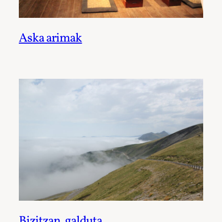
Aska arimak
Bizitzan, galduta