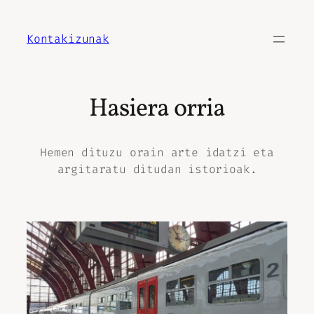
Joan
edukira
Kontakizunak
Hasiera orria
Hemen dituzu orain arte idatzi eta
argitaratu ditudan istorioak.