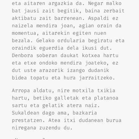
eta aitaren argazkia da. Negar malko
bat jausi zait begitik, baina zerbait
aktibatu zait barrenean. Aspaldi ez
naizela mendira joan, agian orain da
momentua, aitarekin egiten nuen
bezala. Gelako ordularia begiratu eta
oraindik eguerdia dela ikusi dut.
Denbora soberan daukat kotxea hartu
eta etxe ondoko mendira joateko, ez
dut uste arazorik izango dudanik
bidea topatu eta hura jarraitzeko.
Arropa aldatu, nire motxila txikia
hartu, betiko galletak eta platanoa
sartu eta gelatik atera naiz.
Sukaldean dago ama, bazkaria
prestatzen. Atea itxi dudanean burua
niregana zuzendu du.