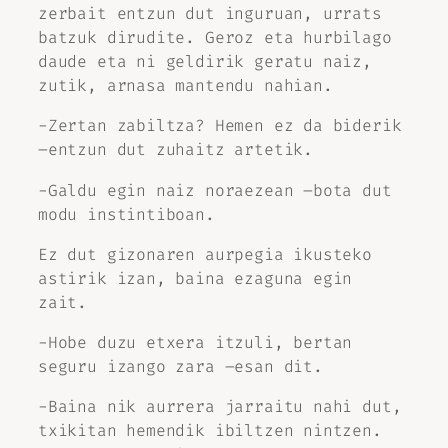
zerbait entzun dut inguruan, urrats
batzuk dirudite. Geroz eta hurbilago
daude eta ni geldirik geratu naiz,
zutik, arnasa mantendu nahian.
-Zertan zabiltza? Hemen ez da biderik
–entzun dut zuhaitz artetik.
-Galdu egin naiz noraezean –bota dut
modu instintiboan.
Ez dut gizonaren aurpegia ikusteko
astirik izan, baina ezaguna egin
zait.
-Hobe duzu etxera itzuli, bertan
seguru izango zara –esan dit.
-Baina nik aurrera jarraitu nahi dut,
txikitan hemendik ibiltzen nintzen.