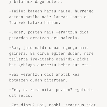
jubilatuez dago beteta.
-Tailer batean hartu naute, hurrengo
astean hasiko naiz lanean –bota du
Izarrek halako batean.
-Joder, pozten naiz –erantzun diot
petardoa erretzen ari naizela.
-Bai, jardunaldi osoan egongo naiz
gainera. Ea dirua egiten dudan, nire
tailerra irekitzeko oraindik pixka
bat gehiago aurreztu behar dut eta.
-Bai –erantzun diot ahotik kea
botatzen dudan bitartean.
-Zer, ez zara nitaz pozten? –galdetu
dit serio.
-Zer diozu? Bai, noski –erantzun diot