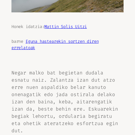
Honek idatzia:
Mattin Solis Uitzi
barne
Eguna hastearekin sortzen diren
errelatoak
Negar malko bat begietan dudala
esnatu naiz. Zalantza izan dut atzo
erre nuen aspaldiko belar kanuto
onenagatik edo jada ostirala delako
izan den baina, keba, aitarengatik
izan da, beste behin ere. Eskuarekin
begiak lehortu, ordularia begiratu
eta ohetik ateratzeko esfortzua egin
dut.