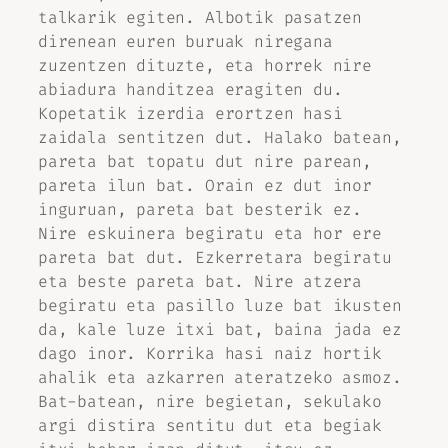
talkarik egiten. Albotik pasatzen
direnean euren buruak niregana
zuzentzen dituzte, eta horrek nire
abiadura handitzea eragiten du.
Kopetatik izerdia erortzen hasi
zaidala sentitzen dut. Halako batean,
pareta bat topatu dut nire parean,
pareta ilun bat. Orain ez dut inor
inguruan, pareta bat besterik ez.
Nire eskuinera begiratu eta hor ere
pareta bat dut. Ezkerretara begiratu
eta beste pareta bat. Nire atzera
begiratu eta pasillo luze bat ikusten
da, kale luze itxi bat, baina jada ez
dago inor. Korrika hasi naiz hortik
ahalik eta azkarren ateratzeko asmoz.
Bat-batean, nire begietan, sekulako
argi distira sentitu dut eta begiak