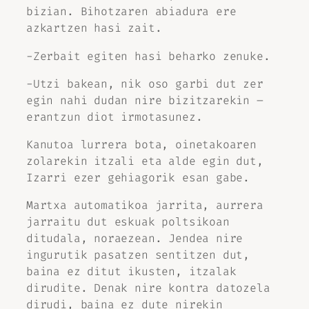
bizian. Bihotzaren abiadura ere
azkartzen hasi zait.
-Zerbait egiten hasi beharko zenuke.
-Utzi bakean, nik oso garbi dut zer
egin nahi dudan nire bizitzarekin –
erantzun diot irmotasunez.
Kanutoa lurrera bota, oinetakoaren
zolarekin itzali eta alde egin dut,
Izarri ezer gehiagorik esan gabe.
Martxa automatikoa jarrita, aurrera
jarraitu dut eskuak poltsikoan
ditudala, noraezean. Jendea nire
ingurutik pasatzen sentitzen dut,
baina ez ditut ikusten, itzalak
dirudite. Denak nire kontra datozela
dirudi, baina ez dute nirekin