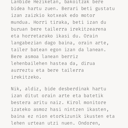
Lanbide Heziketan, bakoitzak bere
bidea hartu zuen. Berari beti gustatu
izan zaizkio kotxeak edo motor
mundua. Horri tiraka, beti izan du
buruan bere tailerra irekitzearena
eta horretarako ikasi du. Orain
langabezian dago baina, orain arte,
tailer batean egon izan da lanean.
Bere asmoa lanean berriz
lehenbailehen hastea da, dirua
aurreztu eta bere tailerra
irekitzeko.
Nik, aldiz, bide desberdinak hartu
izan ditut orain arte eta batetik
bestera aritu naiz. Kirol monitore
izateko asmoz hasi nintzen ikasten,
baina ez nion etorkizunik ikusten eta
lehen urtean utzi nuen. Ondoren,