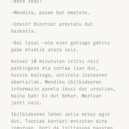
-Nora zoaz?
-Mendira, paseo bat ematera.
-Orain? Biontzat prestatu dut
bazkaria.
-Bai lasai –eta ezer gehiago gehitu
gabe etxetik atera naiz.
Kotxez 10 minututan iritsi naiz
parkingera eta zortea izan dut,
hutsik baitago, ostirala izatearen
abantailak. Mendiko ibilbidearen
informazio panela ikusi dut urrutian,
baina bah! Ez dut behar. Martxan
jarri naiz.
Ibilbidearen lehen zatia erraz egin
dut. Txoriak kantari entzuten dira
inguruan, hori da isiltasuna hausten