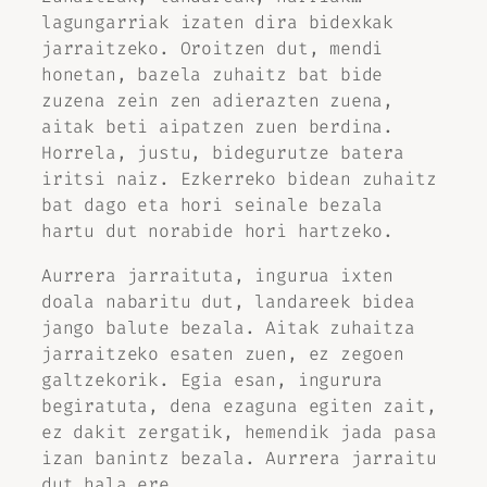
lagungarriak izaten dira bidexkak
jarraitzeko. Oroitzen dut, mendi
honetan, bazela zuhaitz bat bide
zuzena zein zen adierazten zuena,
aitak beti aipatzen zuen berdina.
Horrela, justu, bidegurutze batera
iritsi naiz. Ezkerreko bidean zuhaitz
bat dago eta hori seinale bezala
hartu dut norabide hori hartzeko.
Aurrera jarraituta, ingurua ixten
doala nabaritu dut, landareek bidea
jango balute bezala. Aitak zuhaitza
jarraitzeko esaten zuen, ez zegoen
galtzekorik. Egia esan, ingurura
begiratuta, dena ezaguna egiten zait,
ez dakit zergatik, hemendik jada pasa
izan banintz bezala. Aurrera jarraitu
dut hala ere.