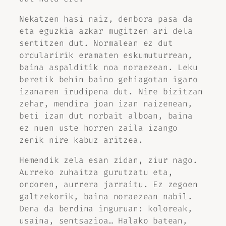
Nekatzen hasi naiz, denbora pasa da
eta eguzkia azkar mugitzen ari dela
sentitzen dut. Normalean ez dut
ordularirik eramaten eskumuturrean,
baina aspalditik noa noraezean. Leku
beretik behin baino gehiagotan igaro
izanaren irudipena dut. Nire bizitzan
zehar, mendira joan izan naizenean,
beti izan dut norbait alboan, baina
ez nuen uste horren zaila izango
zenik nire kabuz aritzea.
Hemendik zela esan zidan, ziur nago.
Aurreko zuhaitza gurutzatu eta,
ondoren, aurrera jarraitu. Ez zegoen
galtzekorik, baina noraezean nabil.
Dena da berdina inguruan: koloreak,
usaina, sentsazioa… Halako batean,