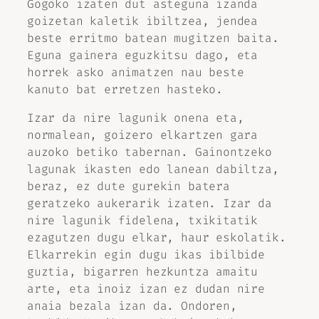
Gogoko izaten dut asteguna izanda
goizetan kaletik ibiltzea, jendea
beste erritmo batean mugitzen baita.
Eguna gainera eguzkitsu dago, eta
horrek asko animatzen nau beste
kanuto bat erretzen hasteko.
Izar da nire lagunik onena eta,
normalean, goizero elkartzen gara
auzoko betiko tabernan. Gainontzeko
lagunak ikasten edo lanean dabiltza,
beraz, ez dute gurekin batera
geratzeko aukerarik izaten. Izar da
nire lagunik fidelena, txikitatik
ezagutzen dugu elkar, haur eskolatik.
Elkarrekin egin dugu ikas ibilbide
guztia, bigarren hezkuntza amaitu
arte, eta inoiz izan ez dudan nire
anaia bezala izan da. Ondoren,