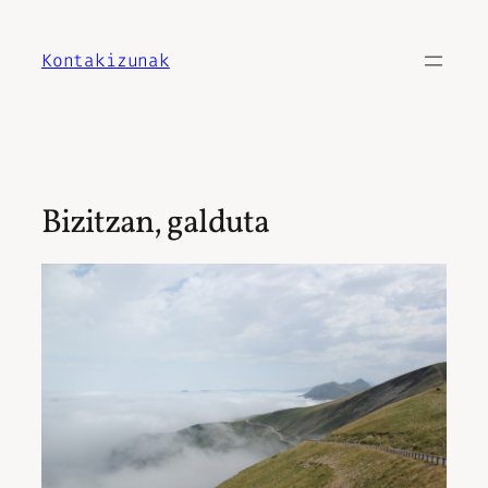
Joan
edukira
Kontakizunak
Bizitzan, galduta