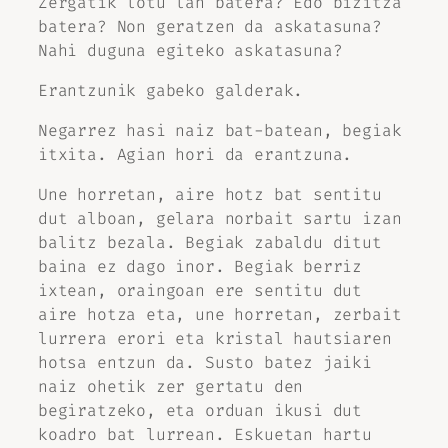
Zergatik lotu lan batera? Edo bizitza
batera? Non geratzen da askatasuna?
Nahi duguna egiteko askatasuna?
Erantzunik gabeko galderak.
Negarrez hasi naiz bat-batean, begiak
itxita. Agian hori da erantzuna.
Une horretan, aire hotz bat sentitu
dut alboan, gelara norbait sartu izan
balitz bezala. Begiak zabaldu ditut
baina ez dago inor. Begiak berriz
ixtean, oraingoan ere sentitu dut
aire hotza eta, une horretan, zerbait
lurrera erori eta kristal hautsiaren
hotsa entzun da. Susto batez jaiki
naiz ohetik zer gertatu den
begiratzeko, eta orduan ikusi dut
koadro bat lurrean. Eskuetan hartu