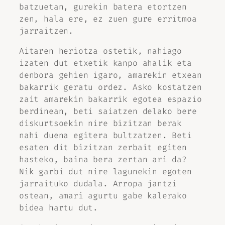
batzuetan, gurekin batera etortzen
zen, hala ere, ez zuen gure erritmoa
jarraitzen.
Aitaren heriotza ostetik, nahiago
izaten dut etxetik kanpo ahalik eta
denbora gehien igaro, amarekin etxean
bakarrik geratu ordez. Asko kostatzen
zait amarekin bakarrik egotea espazio
berdinean, beti saiatzen delako bere
diskurtsoekin nire bizitzan berak
nahi duena egitera bultzatzen. Beti
esaten dit bizitzan zerbait egiten
hasteko, baina bera zertan ari da?
Nik garbi dut nire lagunekin egoten
jarraituko dudala. Arropa jantzi
ostean, amari agurtu gabe kalerako
bidea hartu dut.