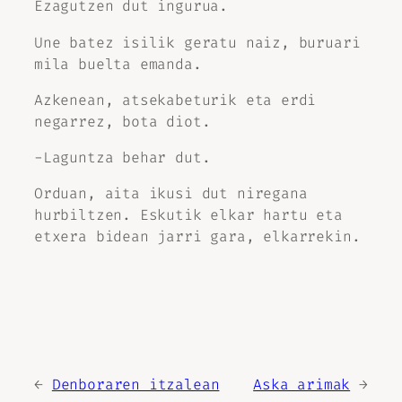
Ezagutzen dut ingurua.
Une batez isilik geratu naiz, buruari
mila buelta emanda.
Azkenean, atsekabeturik eta erdi
negarrez, bota diot.
-Laguntza behar dut.
Orduan, aita ikusi dut niregana
hurbiltzen. Eskutik elkar hartu eta
etxera bidean jarri gara, elkarrekin.
←
Denboraren itzalean
Aska arimak
→