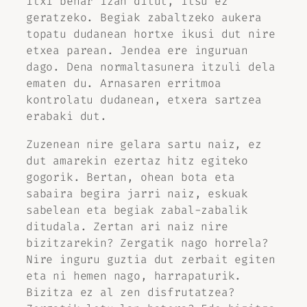
itxi behar izan ditut, itsu ez
geratzeko. Begiak zabaltzeko aukera
topatu dudanean hortxe ikusi dut nire
etxea parean. Jendea ere inguruan
dago. Dena normaltasunera itzuli dela
ematen du. Arnasaren erritmoa
kontrolatu dudanean, etxera sartzea
erabaki dut.
Zuzenean nire gelara sartu naiz, ez
dut amarekin ezertaz hitz egiteko
gogorik. Bertan, ohean bota eta
sabaira begira jarri naiz, eskuak
sabelean eta begiak zabal-zabalik
ditudala. Zertan ari naiz nire
bizitzarekin? Zergatik nago horrela?
Nire inguru guztia dut zerbait egiten
eta ni hemen nago, harrapaturik.
Bizitza ez al zen disfrutatzea?