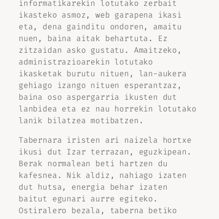
informatikarekin lotutako zerbait
ikasteko asmoz, web garapena ikasi
eta, dena gainditu ondoren, amaitu
nuen, baina aitak behartuta. Ez
zitzaidan asko gustatu. Amaitzeko,
administrazioarekin lotutako
ikasketak burutu nituen, lan-aukera
gehiago izango nituen esperantzaz,
baina oso aspergarria ikusten dut
lanbidea eta ez nau horrekin lotutako
lanik bilatzea motibatzen.
Tabernara iristen ari naizela hortxe
ikusi dut Izar terrazan, eguzkipean.
Berak normalean beti hartzen du
kafesnea. Nik aldiz, nahiago izaten
dut hutsa, energia behar izaten
baitut egunari aurre egiteko.
Ostiralero bezala, taberna betiko