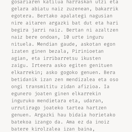
gosariaren katilua harraskan utzi eta
gelara abiatu naiz zuzenean, bakarrik
egotera. Bertako apalategi nagusian
nire aitaren argazki bat dut eta hari
begira jarri naiz. Bertan ni azaltzen
naiz bere ondoan, 10 urte inguru
nituela. Mendian gaude, askotan egon
izaten ginen bezala, Pirinioetan
agian, eta irribarretsu ikusten
zaigu. Irteera asko egiten genituen
elkarrekin; asko gogoko genuen. Bera
betidanik izan zen mendizalea eta oso
ongi transmititu zidan afizioa. Ia
egunero joaten ginen elkarrekin
inguruko mendietara eta, udaran,
urrutirago joateko tartea hartzen
genuen. Argazki hau bidaia horietako
batekoa izango da. Ama ez da inoiz
batere kirolzalea izan baina,