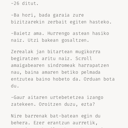
-26 ditut.
-Ba hori, bada garaia zure
bizitzarekin zerbait egiten hasteko.
-Baietz ama. Hurrengo astean hasiko
naiz. Utzi bakean gosaltzen.
Zerealak jan bitartean mugikorra
begiratzen aritu naiz. Scroll
amaigabearen sindromeak harrapatzen
nau, baina amaren betiko pelmada
entzutea baino hobeto da. Orduan bota
du.
-Gaur aitaren urtebetetzea izango
zatekeen. Oroitzen duzu, ezta?
Nire barrenak bat-batean egin du
behera. Ezer erantzun aurretik,