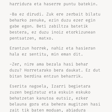
harridura eta haserre puntu batekin.
-Ba ez dirudi. Zuk ere zerbait bilatu
beharko zenuke, ezin duzu ezer egin
gabe egon. Beti zabiltza batetik
bestera, ez duzu inoiz etorkizunean
pentsatzen, matxo.
Erantzun horrek, nahiz eta hasieran
hala ez sentitu, min eman dit.
-Zer, nire ama bezala hasi behar
duzu? Horretarako bera daukat. Ez dut
bitan berdina entzun beharrik.
Eserita nagoela, Izarri begietara
zuzen begiratuz eta eskuin eskuko
behatzetan kanutoa eutsiz, ezker
belauna gora eta behera mugitzen hasi
zait tik baten moduan, abiadura