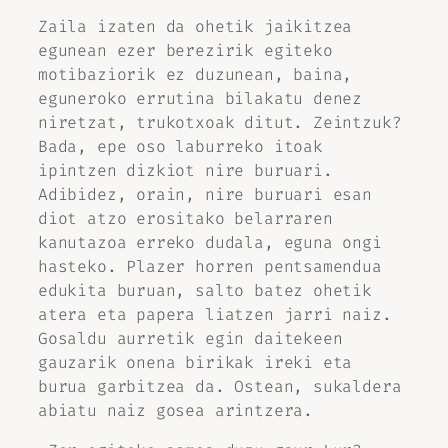
Zaila izaten da ohetik jaikitzea
egunean ezer berezirik egiteko
motibaziorik ez duzunean, baina,
eguneroko errutina bilakatu denez
niretzat, trukotxoak ditut. Zeintzuk?
Bada, epe oso laburreko itoak
ipintzen dizkiot nire buruari.
Adibidez, orain, nire buruari esan
diot atzo erositako belarraren
kanutazoa erreko dudala, eguna ongi
hasteko. Plazer horren pentsamendua
edukita buruan, salto batez ohetik
atera eta papera liatzen jarri naiz.
Gosaldu aurretik egin daitekeen
gauzarik onena birikak ireki eta
burua garbitzea da. Ostean, sukaldera
abiatu naiz gosea arintzera.