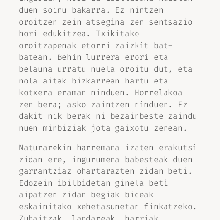
duen soinu bakarra. Ez nintzen
oroitzen zein atsegina zen sentsazio
hori edukitzea. Txikitako
oroitzapenak etorri zaizkit bat-
batean. Behin lurrera erori eta
belauna urratu nuela oroitu dut, eta
nola aitak bizkarrean hartu eta
kotxera eraman ninduen. Horrelakoa
zen bera; asko zaintzen ninduen. Ez
dakit nik berak ni bezainbeste zaindu
nuen minbiziak jota gaixotu zenean.
Naturarekin harremana izaten erakutsi
zidan ere, ingurumena babesteak duen
garrantziaz ohartarazten zidan beti.
Edozein ibilbidetan ginela beti
aipatzen zidan begiak bideak
eskainitako xehetasunetan finkatzeko.
Zuhaitzak, landareak, harriak…