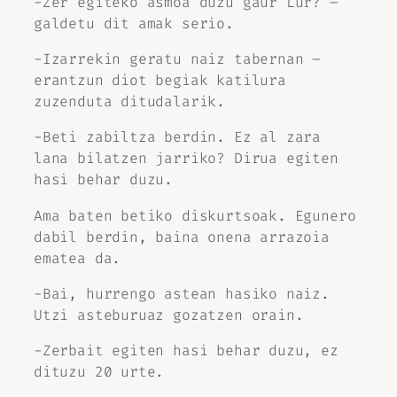
-Zer egiteko asmoa duzu gaur Lur? –
galdetu dit amak serio.
-Izarrekin geratu naiz tabernan –
erantzun diot begiak katilura
zuzenduta ditudalarik.
-Beti zabiltza berdin. Ez al zara
lana bilatzen jarriko? Dirua egiten
hasi behar duzu.
Ama baten betiko diskurtsoak. Egunero
dabil berdin, baina onena arrazoia
ematea da.
-Bai, hurrengo astean hasiko naiz.
Utzi asteburuaz gozatzen orain.
-Zerbait egiten hasi behar duzu, ez
dituzu 20 urte.